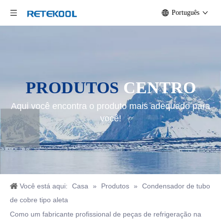
Português
PRODUTOS
CENTRO
Aqui você encontra o produto mais adequado para
você!
Você está aqui:
Casa
»
Produtos
»
Condensador de tubo
de cobre tipo aleta
Como um fabricante profissional de peças de refrigeração na