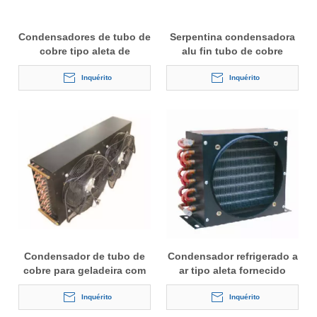
Condensadores de tubo de
Serpentina condensadora
cobre tipo aleta de
alu fin tubo de cobre
alumínio para refrigeração
para refrigerador de ar
Inquérito
Inquérito
Condensador de tubo de
Condensador refrigerado a
cobre para geladeira com
ar tipo aleta fornecido
ou sem ventilador
diretamente da fábrica
Inquérito
Inquérito