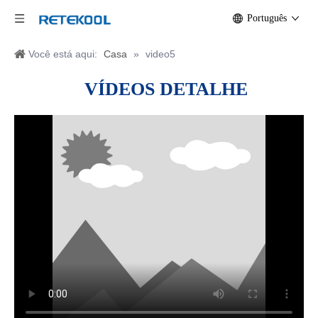
Português
Você está aqui:
Casa
»
video5
VÍDEOS
DETALHE