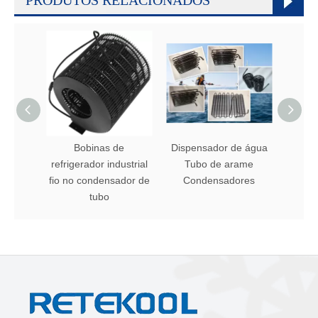
Bobinas de
Dispensador de água
Cond
refrigerador industrial
Tubo de arame
tubo
fio no condensador de
Condensadores
gela
tubo