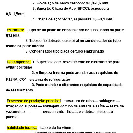
2. Fio de aço de baixo carbono: Φ1,0~1,6 mm
3. Suporte: Chapa de Aço (SPCC), espessura
0,6~1,5mm
4. Chapa de aço: SPCC, espessura 0,3~0,4 mm
Estrutura:
1. Tipo de fio plano no condensador de tubo usado na parte
traseira
2. Tipo de fio dobrado ou espiral no condensador de tubo
usado na parte inferior
3. Condensador tipo placa de tubo embrulhado
Desempenho :
1. Superfície com revestimento de eletroforese para
evitar corrosão
2. A limpeza interna pode atender aos requisitos de
2 ,
R134A, CO
sistema de refrigeração
3. Pode atender a diferentes requisitos de capacidade
de resfriamento.
Processo de produção principal
: curvatura do tubo — soldagem —
fixação do suporte — soldagem do tubo de entrada e saída — teste de
vazamento — revestimento - flotação e dobra - inspeção -
pacote
habilidade técnica
: passo do fio »5mm
Podemos produzir de acordo com o desenho ou