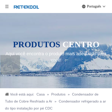
Português
PRODUTOS
CENTRO
Aqui você encontra o produto mais adequado para
você!
Você está aqui:
Casa
»
Produtos
»
Condensador de
Tubo de Cobre Resfriado a Ar
»
Condensador refrigerado a ar
do tipo instalação por pé CDC