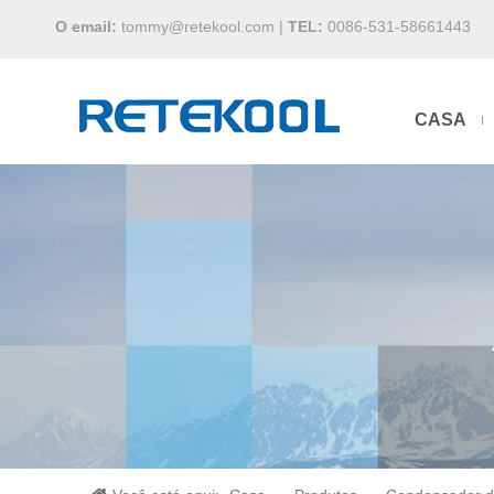
O email:
tommy@retekool.com
|
TEL:
0086-531-58661443
CASA