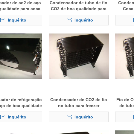
ador de co2 de aço
Condensador de tubo de fio
Conden
qualidade para coca
CO2 de boa qualidade para
Coca 
cola freezer
geladeira
Inquérito
Inquérito
dor de refrigeração
Condensador de CO2 de fio
Fio de 
ço de boa qualidade
no tubo para freezer
de tubo
Inquérito
Inquérito