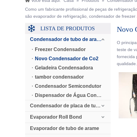
Você está aqui:
Casa
»
Produtos
»
Condensador d
Como um fabricante profissional de peças de refrigeraçã
são evaporador de refrigeração, condensador de freezer a
LISTA DE PRODUTOS
Novo 
Condensador de tubo de arame
O princip
Freezer Condensador
teste de 
fornecida
Novo Condensador de Co2
qualidade.
Geladeira Condensadora
tambor condensador
Condensador Semicondutor
Dispensador de Água Condensador
Condensador de placa de tubo
Evaporador Roll Bond
Evaporador de tubo de arame