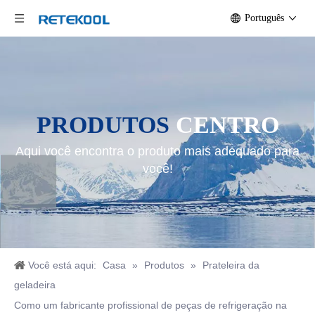
Português
PRODUTOS
CENTRO
Aqui você encontra o produto mais adequado para
você!
Você está aqui:
Casa
»
Produtos
»
Prateleira da
geladeira
Como um fabricante profissional de peças de refrigeração na