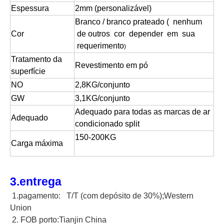
Espessura
2mm (personalizável)
Branco / branco prateado
( nenhum
Cor
de outros cor depender em sua
requerimento
)
Tratamento da
Revestimento em pó
superfície
NO
2,8KG/conjunto
GW
3,1KG/conjunto
Adequado para todas as marcas de ar
Adequado
condicionado split
150-200KG
Carga máxima
3.entrega
1.pagamento: T/T (com depósito de 30%);Western
Union
2. FOB porto:Tianjin China