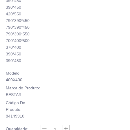
390*450
390*450
420*550
790*390*450
790*390*450
790*390*550
700*400*500
370*400
390*450
390*450
Modelo:
400X400
Marca do Produto:
BESTAR
Código Do
Produto:
84149910
Quantidade: